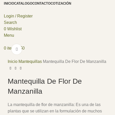
INICIO
CATALOGO
CONTACTO
COTIZACIÓN
Login / Register
Search
0
Wishlist
Menu
0
items
/
$
0
Click to enlarge
Inicio
Mantequillas
Mantequilla De Flor De Manzanilla
Mantequilla De Flor De
Manzanilla
La mantequilla de flor de manzanilla: Es una de las
plantas que se utilizan en la formulación de muchos