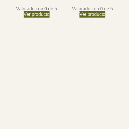
Valorado con
0
de 5
Valorado con
0
de 5
Ver producto
Ver producto
Ma