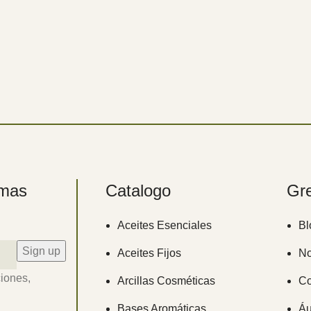
imas
Catalogo
Gr
Aceites Esenciales
Bl
Aceites Fijos
No
ciones,
Arcillas Cosméticas
Co
Bases Aromáticas
Áu