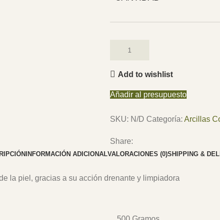
Add to wishlist
Añadir al presupuesto
SKU:
N/D
Categoría:
Arcillas 
Share:
RIPCIÓN
INFORMACIÓN ADICIONAL
VALORACIONES (0)
SHIPPING & DE
de la piel, gracias a su acción drenante y limpiadora
500 Gramos