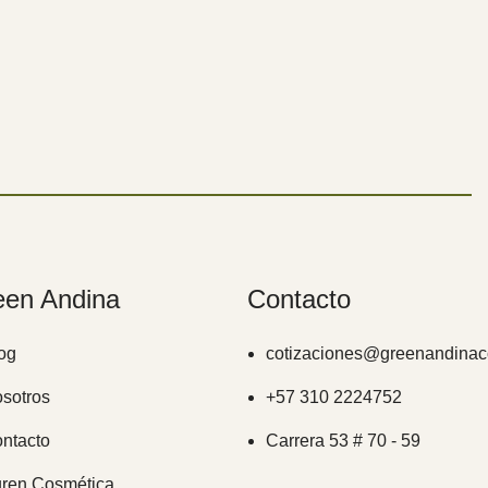
een Andina
Contacto
og
cotizaciones@greenandinac
sotros
+57 310 2224752
ntacto
Carrera 53 # 70 - 59
ren Cosmética