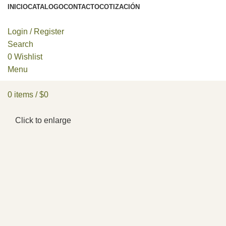
INICIO
CATALOGO
CONTACTO
COTIZACIÓN
Login / Register
Search
0
Wishlist
Menu
0
items
/
$
0
Click to enlarge